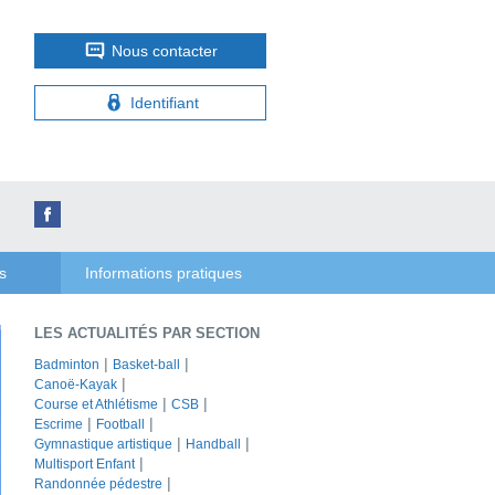
Nous contacter
Identifiant
s
Informations pratiques
LES ACTUALITÉS PAR SECTION
Badminton
Basket-ball
Canoë-Kayak
Course et Athlétisme
CSB
Escrime
Football
Gymnastique artistique
Handball
Multisport Enfant
Randonnée pédestre