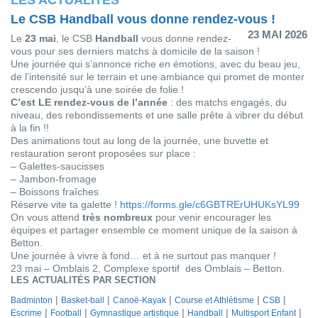
Le CSB Handball vous donne rendez-vous !
23 MAI 2026
Le
23 mai
, le CSB
Handball
vous donne rendez-
vous pour ses derniers matchs à domicile de la saison !
Une journée qui s’annonce riche en émotions, avec du beau jeu,
de l’intensité sur le terrain et une ambiance qui promet de monter
crescendo jusqu’à une soirée de folie !
C’est LE rendez-vous de l’année
: des matchs engagés, du
niveau, des rebondissements et une salle prête à vibrer du début
à la fin !!
Des animations tout au long de la journée, une buvette et
restauration seront proposées sur place :
– Galettes-saucisses
– Jambon-fromage
– Boissons fraîches
Réserve vite ta galette !
https://forms.gle/
c6GBTRErUHUKsYL99
On vous attend
très nombreux
pour venir encourager les
équipes et partager ensemble ce moment unique de la saison à
Betton.
Une journée à vivre à fond… et à ne surtout pas manquer !
23 mai – Omblais 2, Complexe sportif des Omblais – Betton.
LES ACTUALITÉS PAR SECTION
Badminton
Basket-ball
Canoë-Kayak
Course et Athlétisme
CSB
Escrime
Football
Gymnastique artistique
Handball
Multisport Enfant