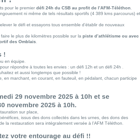
ts pour le premier
défi 24h du CSB au profit de l’AFM-Téléthon
.
ngouement ni même de tels résultats sportifs (4 389 kms parcourus) e
elever le défi et essayons tous ensemble d’établir de nouveaux
faire le plus de kilomètres possible sur la
piste d’athlétisme ou avec
ortif des Omblais
.
 !
 ou en équipe.
pour répondre à toutes les envies : un défi 12h et un défi 24h .
uhaitez et aussi longtemps que possible !
e, en marchant, en courant, en fauteuil, en pédalant, chacun participe
amedi 29 novembre 2025 à 10h et se
30 novembre 2025 à 10h.
tauration sur place,
es bénéfices, issus des dons collectés dans les urnes, des dons des
 de la restauration sera intégralement versée à l’AFM Téléthon.
z votre entourage au défi !!