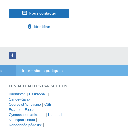
Nous contacter
Identifiant
s
Informations pratiques
LES ACTUALITÉS PAR SECTION
Badminton
Basket-ball
Canoë-Kayak
Course et Athlétisme
CSB
Escrime
Football
Gymnastique artistique
Handball
Multisport Enfant
Randonnée pédestre